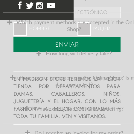
Which payment methods are accepted in the Onl
HOMBRE
MUJER
Shop?
How long will delivery take?
How secure is shopping in the Online Shop? Is 
EN MADISON STORE TENEMOS LA MEJOR
data protected?
TIENDA POR DEPARTAMENTOS PARA
DAMAS, CABALLEROS, NIÑOS,
JUGUETERÍA Y EL HOGAR, CON LO MÁS
FASHION Y AL MEJOR COSTO PARA TI Y
What exactly happens after ordering?
TODA TU FAMILIA. VEN Y VISITANOS.
Do I receive an invoice for my order?